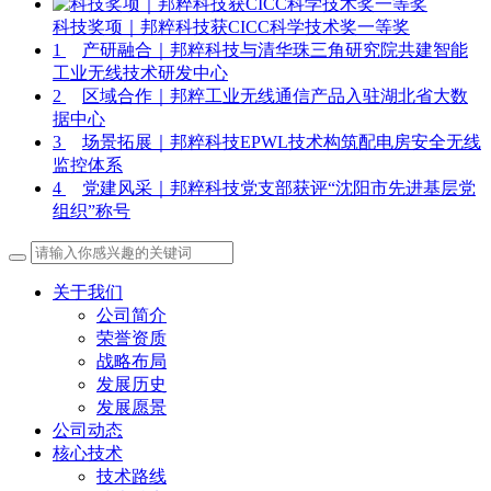
科技奖项｜邦粹科技获CICC科学技术奖一等奖
1
产研融合｜邦粹科技与清华珠三角研究院共建智能
工业无线技术研发中心
2
区域合作｜邦粹工业无线通信产品入驻湖北省大数
据中心
3
场景拓展｜邦粹科技EPWL技术构筑配电房安全无线
监控体系
4
党建风采｜邦粹科技党支部获评“沈阳市先进基层党
组织”称号
关于我们
公司简介
荣誉资质
战略布局
发展历史
发展愿景
公司动态
核心技术
技术路线