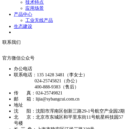
技术特点
应用场景
产品中心
工业无线产品
生态建设
联系我们
官方微信公众号
办公电话
联系电话：135 1428 3481（李女士）
024-25745821（办公）
400-888-9383（售后）
传 真：024-25749821
邮 箱：lijia@sybangcui.com.cn
地址
沈 阳：沈阳市浑南区创新三路29-1号航空产业园2期
北 京：北京市东城区和平里东街11号航星科技园57
号楼