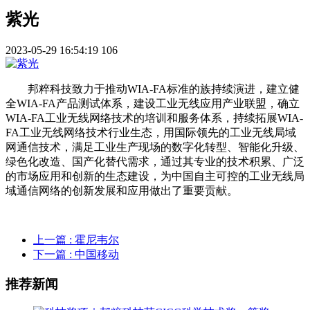
紫光
2023-05-29 16:54:19
106
邦粹科技致力于推动WIA-FA标准的族持续演进，建立健
全WIA-FA产品测试体系，建设工业无线应用产业联盟，确立
WIA-FA工业无线网络技术的培训和服务体系，持续拓展WIA-
FA工业无线网络技术行业生态，用国际领先的工业无线局域
网通信技术，满足工业生产现场的数字化转型、智能化升级、
绿色化改造、国产化替代需求，通过其专业的技术积累、广泛
的市场应用和创新的生态建设，为中国自主可控的工业无线局
域通信网络的创新发展和应用做出了重要贡献。
上一篇
: 霍尼韦尔
下一篇
: 中国移动
推荐新闻