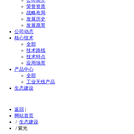
公司简介
荣誉资质
战略布局
发展历史
发展愿景
公司动态
核心技术
全部
技术路线
技术特点
应用场景
产品中心
全部
工业无线产品
生态建设
返回
|
网站首页
/
生态建设
/
紫光