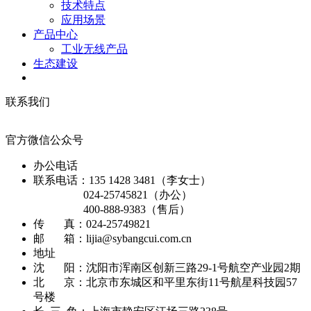
技术特点
应用场景
产品中心
工业无线产品
生态建设
联系我们
官方微信公众号
办公电话
联系电话：135 1428 3481（李女士）
024-25745821（办公）
400-888-9383（售后）
传 真：024-25749821
邮 箱：lijia@sybangcui.com.cn
地址
沈 阳：沈阳市浑南区创新三路29-1号航空产业园2期
北 京：北京市东城区和平里东街11号航星科技园57
号楼