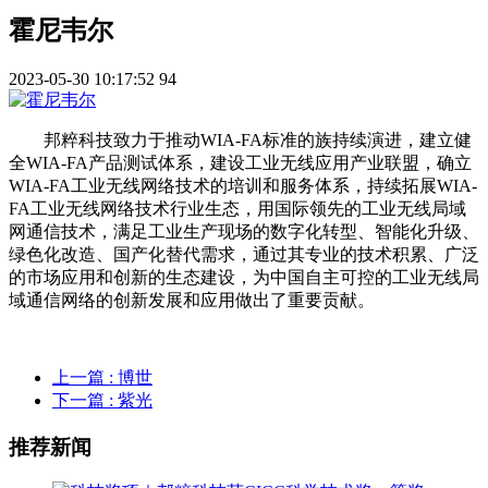
霍尼韦尔
2023-05-30 10:17:52
94
邦粹科技致力于推动WIA-FA标准的族持续演进，建立健
全WIA-FA产品测试体系，建设工业无线应用产业联盟，确立
WIA-FA工业无线网络技术的培训和服务体系，持续拓展WIA-
FA工业无线网络技术行业生态，用国际领先的工业无线局域
网通信技术，满足工业生产现场的数字化转型、智能化升级、
绿色化改造、国产化替代需求，通过其专业的技术积累、广泛
的市场应用和创新的生态建设，为中国自主可控的工业无线局
域通信网络的创新发展和应用做出了重要贡献。
上一篇
: 博世
下一篇
: 紫光
推荐新闻