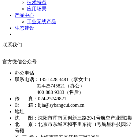
技术特点
应用场景
产品中心
工业无线产品
生态建设
联系我们
官方微信公众号
办公电话
联系电话：135 1428 3481（李女士）
024-25745821（办公）
400-888-9383（售后）
传 真：024-25749821
邮 箱：lijia@sybangcui.com.cn
地址
沈 阳：沈阳市浑南区创新三路29-1号航空产业园2期
北 京：北京市东城区和平里东街11号航星科技园57
号楼