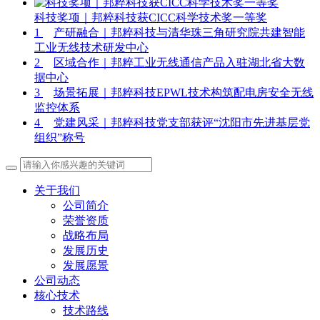
科技奖项｜邦粹科技获CICC科学技术奖一等奖
1
产研融合｜邦粹科技与清华珠三角研究院共建智能
工业无线技术研发中心
2
区域合作｜邦粹工业无线通信产品入驻湖北省大数
据中心
3
场景拓展｜邦粹科技EPWL技术构筑配电房安全无线
监控体系
4
党建风采｜邦粹科技党支部获评“沈阳市先进基层党
组织”称号
关于我们
公司简介
荣誉资质
战略布局
发展历史
发展愿景
公司动态
核心技术
技术路线