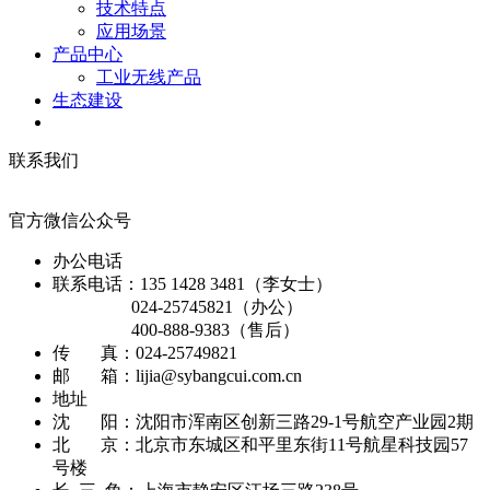
技术特点
应用场景
产品中心
工业无线产品
生态建设
联系我们
官方微信公众号
办公电话
联系电话：135 1428 3481（李女士）
024-25745821（办公）
400-888-9383（售后）
传 真：024-25749821
邮 箱：lijia@sybangcui.com.cn
地址
沈 阳：沈阳市浑南区创新三路29-1号航空产业园2期
北 京：北京市东城区和平里东街11号航星科技园57
号楼