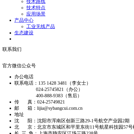
技术路线
技术特点
应用场景
产品中心
工业无线产品
生态建设
联系我们
官方微信公众号
办公电话
联系电话：135 1428 3481（李女士）
024-25745821（办公）
400-888-9383（售后）
传 真：024-25749821
邮 箱：lijia@sybangcui.com.cn
地址
沈 阳：沈阳市浑南区创新三路29-1号航空产业园2期
北 京：北京市东城区和平里东街11号航星科技园57号
长 三 角：上海市静安区江场三路238号