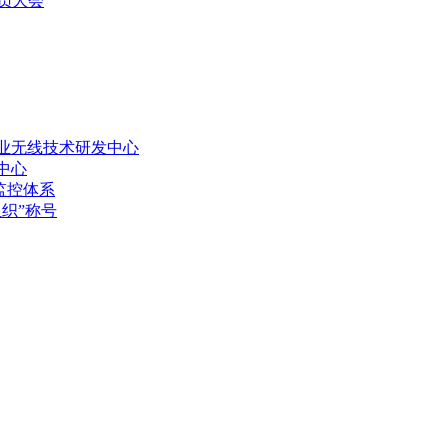
员大会
业无线技术研发中心
中心
监控体系
织”称号