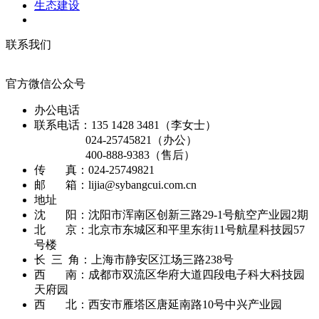
生态建设
联系我们
官方微信公众号
办公电话
联系电话：135 1428 3481（李女士）
024-25745821（办公）
400-888-9383（售后）
传 真：024-25749821
邮 箱：lijia@sybangcui.com.cn
地址
沈 阳：沈阳市浑南区创新三路29-1号航空产业园2期
北 京：北京市东城区和平里东街11号航星科技园57
号楼
长 三 角：上海市静安区江场三路238号
西 南：成都市双流区华府大道四段电子科大科技园
天府园
西 北：西安市雁塔区唐延南路10号中兴产业园