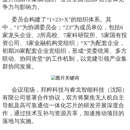
争力与影响力。
委员会构建了“1+23+X”的组织体系。其
中，“1”为协调委员会；“23”为成员单位，包括6
家龙头企业、2所高校、7家科研院所、5家国有投
资公司、3家金融机构党组织；“X”为配套企业，
初期20家配套企业党组织，形成“党委统筹、多方
联动、协同攻坚”的工作机制，以党建引领产业集
群协同发展。
会议现场，邦粹科技与睿戈智能科技（沈阳）
有限公司签署合作协议，双方将聚焦无人机自主
导航及高可靠通信一体化芯片的研发开展深度合
作，通过技术互补与资源共享，加速推动项目的
落地与实施。