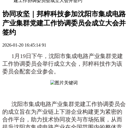
建工作协调委员会成立大会并签约
协同攻坚｜邦粹科技参加沈阳市集成电路
产业集群党建工作协调委员会成立大会并
签约
2026-01-20 16:45:14
91
1月19日下午，沈阳市集成电路产业集群党建
工作协调委员会举行成立大会，邦粹科技作为该
委员会配套企业参会。
沈阳市集成电路产业集群党建工作协调委员会
的成立旨在为产业链上下游企业构建更为紧密的
合作平台，助力技术协同攻关与市场拓展，从而
提升沈阳市集成电路产业在全国范围内的整体竞