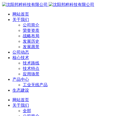
网站首页
关于我们
公司简介
荣誉资质
战略布局
发展历史
发展愿景
公司动态
核心技术
技术路线
技术特点
应用场景
产品中心
工业无线产品
生态建设
网站首页
关于我们
全部