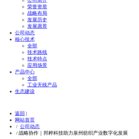
公司简介
荣誉资质
战略布局
发展历史
发展愿景
公司动态
核心技术
全部
技术路线
技术特点
应用场景
产品中心
全部
工业无线产品
生态建设
返回
|
网站首页
/
公司动态
/
战略协作｜邦粹科技助力泉州纺织产业数字化发展