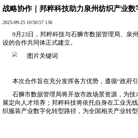
战略协作｜邦粹科技助力泉州纺织产业数
2025-09-25 10:50:57
136
9月23日，邦粹科技与石狮市数据管理局、
设的合作共同体正式建立。
本次合作旨在充分发挥各方优势，遵循“政府
石狮市数据管理局将开放市政场景资源，为技
展定向人才培养
；邦粹科技将依托自身在工业无线
织服装产业数字化转型路径
，为全国相关产业转型