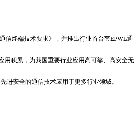
）通信终端技术要求》，并推出行业首台套EPWL通
年应用积累，为我国重要行业应用高可靠、高安全无
将先进安全的通信技术应用于更多行业领域。