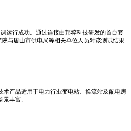
人首调运行成功。通过连接由邦粹科技研发的首台套
究院与唐山市供电局等相关单位人员对该测试结果
该技术产品适用于电力行业变电站、换流站及配电房
场景丰富。