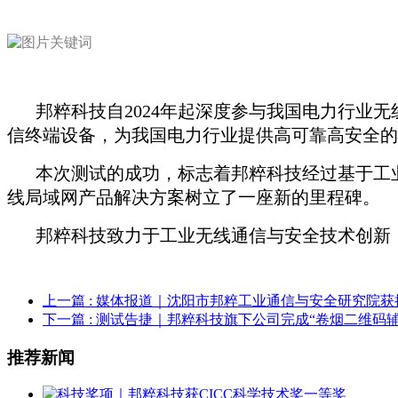
邦粹科技自2024年起深度参与我国电力行业
信终端设备，为我国电力行业提供高可靠高安全的
本次测试的成功，标志着邦粹科技经过基于工业
线局域网产品解决方案树立了一座新的里程碑。
邦粹科技致力于工业无线通信与安全技术创新
上一篇
: 媒体报道｜沈阳市邦粹工业通信与安全研究院获
下一篇
: 测试告捷｜邦粹科技旗下公司完成“卷烟二维码
推荐新闻