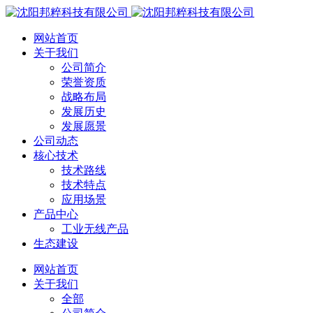
网站首页
关于我们
公司简介
荣誉资质
战略布局
发展历史
发展愿景
公司动态
核心技术
技术路线
技术特点
应用场景
产品中心
工业无线产品
生态建设
网站首页
关于我们
全部